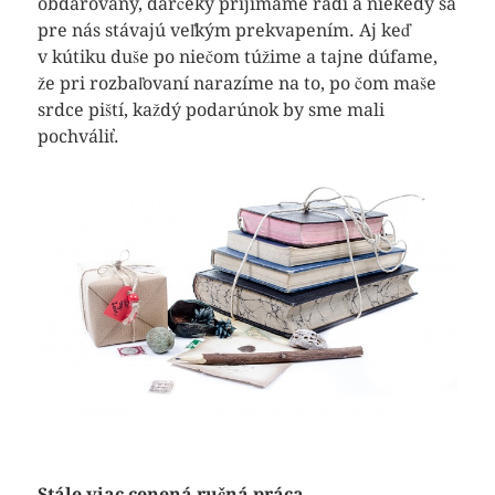
obdarovaný, darčeky prijímame radi a niekedy sa
pre nás stávajú veľkým prekvapením. Aj keď
v kútiku duše po niečom túžime a tajne dúfame,
že pri rozbaľovaní narazíme na to, po čom maše
srdce piští, každý podarúnok by sme mali
pochváliť.
Stále viac cenená ručná práca