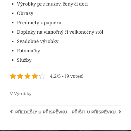
Výrobky pre mužov, ženy či deti
Obrazy
Predmety z papiera
Doplnky na vianočný či veľkonočný stôl
Svadobné výrobky
Fotomaľby
Služby
4.2/5 - (9 votes)
V
Výrobky
PŘEDEŠLÝ
U PŘÍSPĚVKU
PŘÍŠTÍ
U PŘÍSPĚVKU