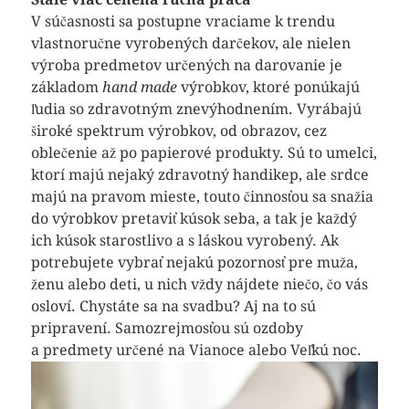
V súčasnosti sa postupne vraciame k trendu
vlastnoručne vyrobených darčekov, ale nielen
výroba predmetov určených na darovanie je
základom
hand made
výrobkov, ktoré ponúkajú
ľudia so zdravotným znevýhodnením. Vyrábajú
široké spektrum výrobkov, od obrazov, cez
oblečenie až po papierové produkty. Sú to umelci,
ktorí majú nejaký zdravotný handikep, ale srdce
majú na pravom mieste, touto činnosťou sa snažia
do výrobkov pretaviť kúsok seba, a tak je každý
ich kúsok starostlivo a s láskou vyrobený. Ak
potrebujete vybrať nejakú pozornosť pre muža,
ženu alebo deti, u nich vždy nájdete niečo, čo vás
osloví. Chystáte sa na svadbu? Aj na to sú
pripravení. Samozrejmosťou sú ozdoby
a predmety určené na Vianoce alebo Veľkú noc.