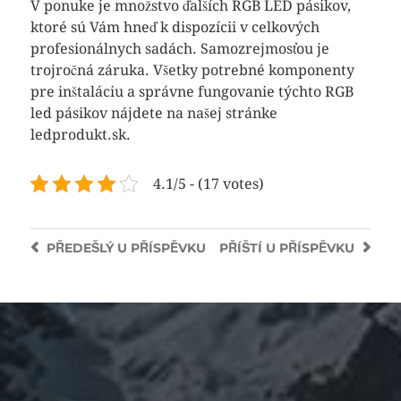
V ponuke je množstvo ďalších RGB LED pásikov,
ktoré sú Vám hneď k dispozícii v celkových
profesionálnych sadách. Samozrejmosťou je
trojročná záruka. Všetky potrebné komponenty
pre inštaláciu a správne fungovanie týchto RGB
led pásikov nájdete na našej stránke
ledprodukt.sk.
4.1/5 - (17 votes)
PŘEDEŠLÝ
U PŘÍSPĚVKU
PŘÍŠTÍ
U PŘÍSPĚVKU