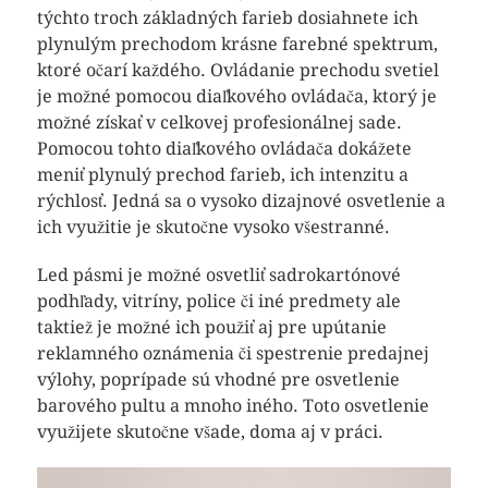
týchto troch základných farieb dosiahnete ich
plynulým prechodom krásne farebné spektrum,
ktoré očarí každého. Ovládanie prechodu svetiel
je možné pomocou diaľkového ovládača, ktorý je
možné získať v celkovej profesionálnej sade.
Pomocou tohto diaľkového ovládača dokážete
meniť plynulý prechod farieb, ich intenzitu a
rýchlosť. Jedná sa o vysoko dizajnové osvetlenie a
ich využitie je skutočne vysoko všestranné.
Led pásmi je možné osvetliť sadrokartónové
podhľady, vitríny, police či iné predmety ale
taktiež je možné ich použiť aj pre upútanie
reklamného oznámenia či spestrenie predajnej
výlohy, poprípade sú vhodné pre osvetlenie
barového pultu a mnoho iného. Toto osvetlenie
využijete skutočne všade, doma aj v práci.