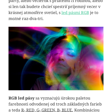
párty, alebo večierok s priateľmi či rodinou, alebo
si len tak budete chcieť spestriť príjemný večer v
krásnej atmosfére svetiel, s
led pásmi RGB
je to
možné raz-dva-tri.
RGB led pásy
sa vyznačujú širokou paletou
farebnosti odvodenej od troch základných farieb
a teda
R- RED, G- GREEN, B- BLUE.
Kombináciou