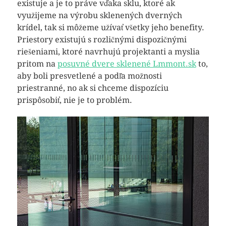
existuje a je to práve vďaka sklu, ktoré ak
využijeme na výrobu sklenených dverných
krídel, tak si môžeme užívať všetky jeho benefity.
Priestory existujú s rozličnými dispozičnými
riešeniami, ktoré navrhujú projektanti a myslia
pritom na
posuvné dvere sklenené Lmmont.sk
to,
aby boli presvetlené a podľa možnosti
priestranné, no ak si chceme dispozíciu
prispôsobiť, nie je to problém.