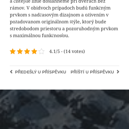
a čistejšie línie dosiahneme pri dverách bez
rámov. V obidvoch prípadoch budú funkčným
prvkom s nadčasovým dizajnom a oživením v
požadovanom originálnom štýle, ktorý bude
stredobodom priestoru a pozoruhodným prvkom
s maximálnou funkčnosťou.
4.1/5 - (14 votes)
PŘEDEŠLÝ
U PŘÍSPĚVKU
PŘÍŠTÍ
U PŘÍSPĚVKU