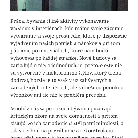
Práca, bývanie či iné aktivity vykonávame
väčšinou v interiéroch, kde máme svoje zázemie,
vytvárame si svoje prostredie, ktoré je dispozične
vyjadrením našich potrieb a nárokov a pri tom
pátrame po materiáloch, ktoré nám budú
vyhovovať po každej stránke. Nové budovy sa
zariaďujú o niečo jednoduchšie, pretože ešte nie
sú vytvorené v niektorom zo štýlov, ktorý treba
dodržať, horšie je to však v už zabývaných a
zariadených interiéroch, ale s dnešnou ponukou
výrobkov ani tie nie je problém prerobiť.
Mnohí z nás sa po rokoch bývania pozerajú
kritickým okom na svoje domácnosti a pritom
zisťujú, že ich zariadenie či štýl patrí minulosti, a
tak sa vrhnú na prerábanie a rekonštrukciu,