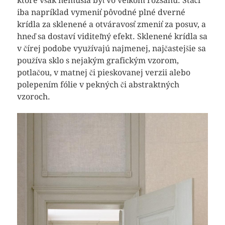
ktoré však nemusia byť vo veľkom rozsahu. Stačí
iba napríklad vymeniť pôvodné plné dverné
krídla za sklenené a otváravosť zmeniť za posuv, a
hneď sa dostaví viditeľný efekt. Sklenené krídla sa
v čírej podobe využívajú najmenej, najčastejšie sa
používa sklo s nejakým grafickým vzorom,
potlačou, v matnej či pieskovanej verzii alebo
polepením fólie v pekných či abstraktných
vzoroch.