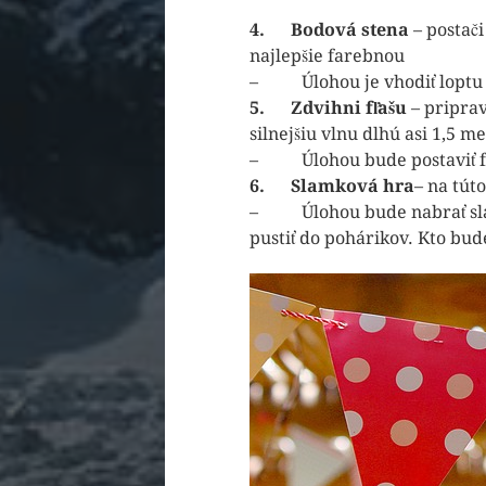
4.
Bodová stena
– postač
najlepšie farebnou
– Úlohou je vhodiť loptu do
5.
Zdvihni fľašu
– priprav
silnejšiu vlnu dlhú asi 1,5 
– Úlohou bude postaviť fľ
6.
Slamková hra
– na tút
– Úlohou bude nabrať slamk
pustiť do pohárikov. Kto bud