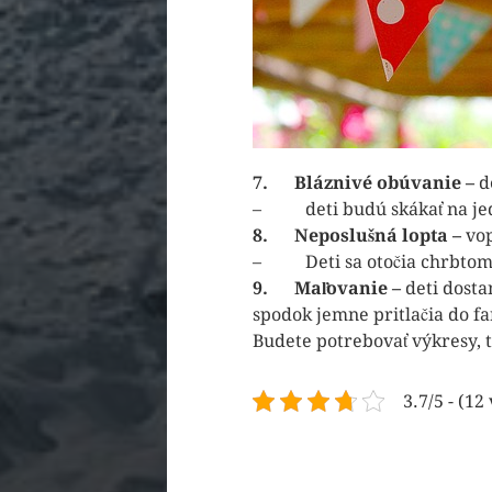
7.
Bláznivé obúvanie –
d
– deti budú skákať na jedne
8.
Neposlušná lopta –
vop
– Deti sa otočia chrbtom k 
9.
Maľovanie –
deti dosta
spodok jemne pritlačia do fa
Budete potrebovať výkresy, t
3.7/5 - (12