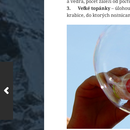
a vedrá, počet záleží od počt
3.
Veľké topánky
– úlohou
krabice, do ktorých nožnicam