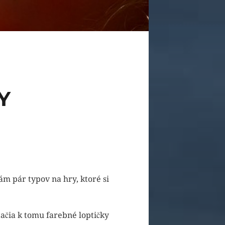
Y
m pár typov na hry, ktoré si
stačia k tomu farebné loptičky