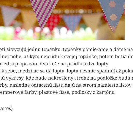
eti si vyzujú jednu topánku, topánky pomiešame a dáme na
j nohe, až kým neprídu k svojej topánke, potom bežia do
red si pripravíte dva koše na prádlo a dve lopty
sebe, medzi ne sa dá lopta, lopta nesmie spadnúť až pokia
nú výkresy, kde bude nakreslený strom; na podložke budú m
rby, následne odtačenú fľašu dajú na strom namiesto listov
emperové farby, plastové fľaše, podložky z kartónu
 votes)