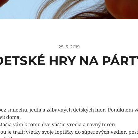
25. 5. 2019
DETSKÉ HRY NA PÁRT
bez smiechu, jedla a zábavných detských hier. Ponúknem vá
viť doma.
stačia vám k tomu dve väčšie vrecia a rovný terén
ou je trafiť všetky svoje loptičky do súperových vedier, po