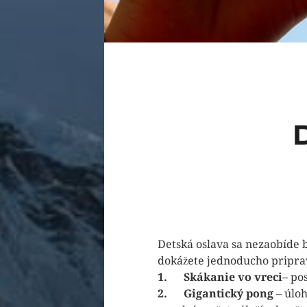
Detská oslava sa nezaobíde 
dokážete jednoducho pripra
1.
Skákanie vo vreci
– po
2.
Gigantický pong
– úloh