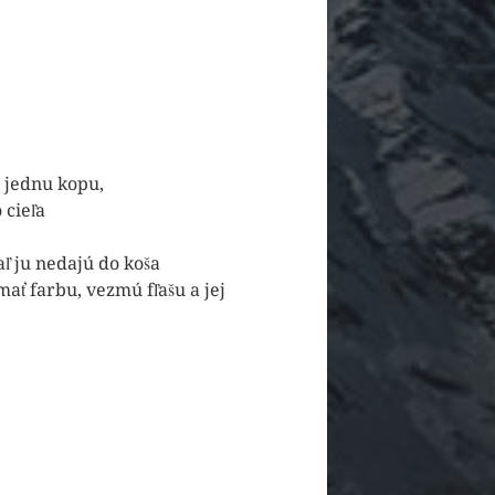
 jednu kopu,
 cieľa
ľ ju nedajú do koša
ať farbu, vezmú fľašu a jej