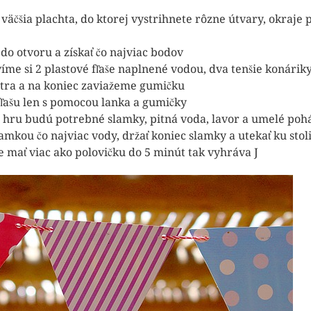
i väčšia plachta, do ktorej vystrihnete rôzne útvary, okraje 
 otvoru a získať čo najviac bodov
íme si 2 plastové fľaše naplnené vodou, dva tenšie konárik
metra a na koniec zaviažeme gumičku
ašu len s pomocou lanka a gumičky
o hru budú potrebné slamky, pitná voda, lavor a umelé poh
ou čo najviac vody, držať koniec slamky a utekať ku stol
e mať viac ako polovičku do 5 minút tak vyhráva J