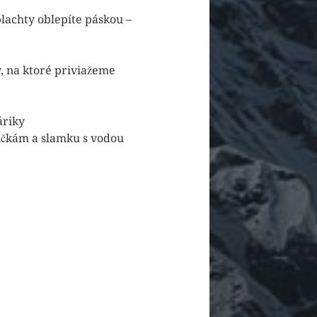
plachty oblepíte páskou –
y, na ktoré priviažeme
áriky
ičkám a slamku s vodou