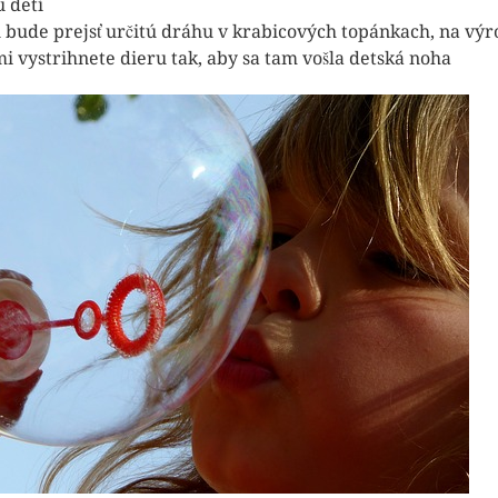
u detí
 bude prejsť určitú dráhu v krabicových topánkach, na vý
i vystrihnete dieru tak, aby sa tam vošla detská noha