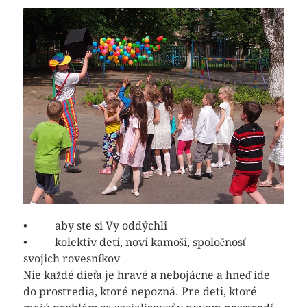
• aby ste si Vy oddýchli
• kolektív detí, noví kamoši, spoločnosť
svojich rovesníkov
Nie každé dieťa je hravé a nebojácne a hneď ide
do prostredia, ktoré nepozná. Pre deti, ktoré