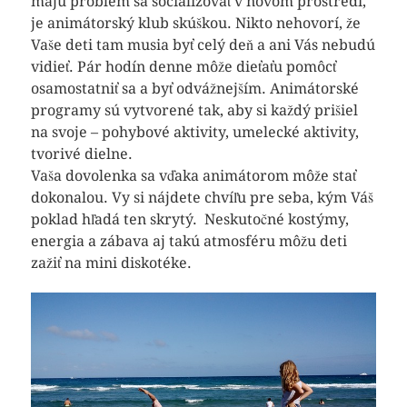
majú problém sa socializovať v novom prostredí,
je animátorský klub skúškou. Nikto nehovorí, že
Vaše deti tam musia byť celý deň a ani Vás nebudú
vidieť. Pár hodín denne môže dieťaťu pomôcť
osamostatniť sa a byť odvážnejším. Animátorské
programy sú vytvorené tak, aby si každý prišiel
na svoje – pohybové aktivity, umelecké aktivity,
tvorivé dielne.
Vaša dovolenka sa vďaka animátorom môže stať
dokonalou. Vy si nájdete chvíľu pre seba, kým Váš
poklad hľadá ten skrytý. Neskutočné kostýmy,
energia a zábava aj takú atmosféru môžu deti
zažiť na mini diskotéke.