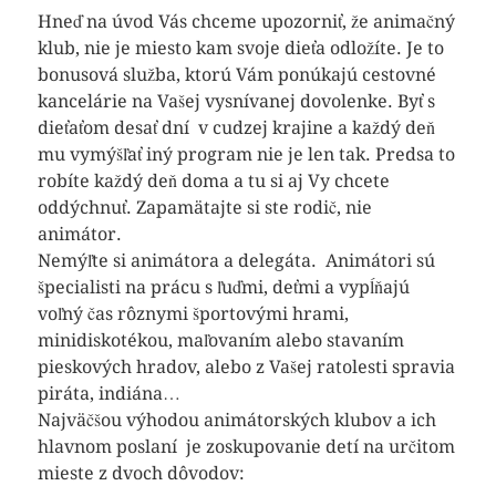
Hneď na úvod Vás chceme upozorniť, že animačný
klub, nie je miesto kam svoje dieťa odložíte. Je to
bonusová služba, ktorú Vám ponúkajú cestovné
kancelárie na Vašej vysnívanej dovolenke. Byť s
dieťaťom desať dní v cudzej krajine a každý deň
mu vymýšľať iný program nie je len tak. Predsa to
robíte každý deň doma a tu si aj Vy chcete
oddýchnuť. Zapamätajte si ste rodič, nie
animátor.
Nemýľte si animátora a delegáta. Animátori sú
špecialisti na prácu s ľuďmi, deťmi a vypĺňajú
voľný čas rôznymi športovými hrami,
minidiskotékou, maľovaním alebo stavaním
pieskových hradov, alebo z Vašej ratolesti spravia
piráta, indiána…
Najväčšou výhodou animátorských klubov a ich
hlavnom poslaní je zoskupovanie detí na určitom
mieste z dvoch dôvodov: