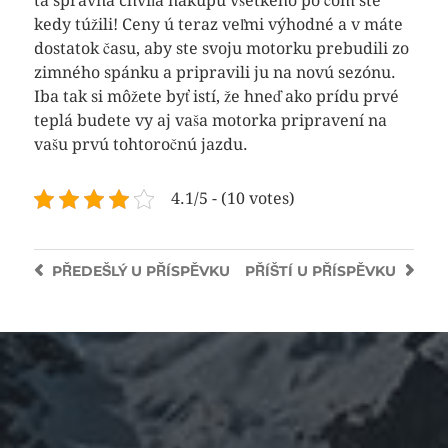
tá správna chvíľa nakúpu všetkého po čom ste
kedy túžili! Ceny ú teraz veľmi výhodné a v máte
dostatok času, aby ste svoju motorku prebudili zo
zimného spánku a pripravili ju na novú sezónu.
Iba tak si môžete byť istí, že hneď ako prídu prvé
teplá budete vy aj vaša motorka pripravení na
vašu prvú tohtoročnú jazdu.
4.1/5 - (10 votes)
PŘEDEŠLÝ
U PŘÍSPĚVKU
PŘÍŠTÍ
U PŘÍSPĚVKU