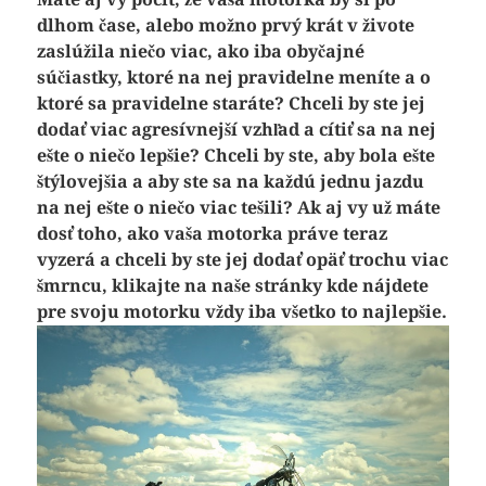
dlhom čase, alebo možno prvý krát v živote
zaslúžila niečo viac, ako iba obyčajné
súčiastky, ktoré na nej pravidelne meníte a o
ktoré sa pravidelne staráte? Chceli by ste jej
dodať viac agresívnejší vzhľad a cítiť sa na nej
ešte o niečo lepšie? Chceli by ste, aby bola ešte
štýlovejšia a aby ste sa na každú jednu jazdu
na nej ešte o niečo viac tešili? Ak aj vy už máte
dosť toho, ako vaša motorka práve teraz
vyzerá a chceli by ste jej dodať opäť trochu viac
šmrncu, klikajte na naše stránky kde nájdete
pre svoju motorku vždy iba všetko to najlepšie.