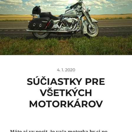
4. 1. 2020
SÚČIASTKY PRE
VŠETKÝCH
MOTORKÁROV
Máte aj vy pocit, že vaša motorka by si po