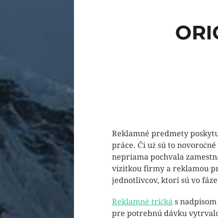
ORI
Reklamné predmety poskytuj
práce. Či už sú to novoročné
nepriama pochvala zamestna
vizitkou firmy a reklamou pr
jednotlivcov, ktorí sú vo fáz
Reklamné tričká
s nadpisom 
pre potrebnú dávku vytrvalo