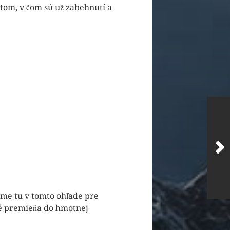
tom, v čom sú už zabehnutí a
sme tu v tomto ohľade pre
é premieňa do hmotnej