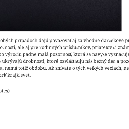
hých prípadoch dajú považovať aj za vhodné darčekové p
očnosti, ale aj pre rodinných príslušníkov, priateľov či zn
o výročiu padne malá pozornosť, ktorá sa navyše vyznačuje
e ukrývajú drobnosti, ktoré ozvláštňujú náš bežný deň a po
ia, nemá totiž obdobu. Ak snívate o tých veľkých veciach, n
iť krajší svet.
votes)