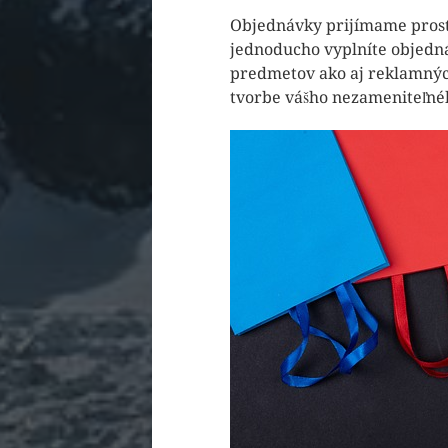
Objednávky prijímame prost
jednoducho vyplníte objedná
predmetov ako aj reklamných
tvorbe vášho nezameniteľné