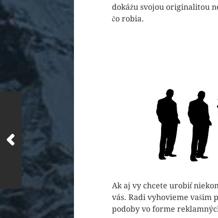
dokážu svojou originalitou 
čo robia.
Ak aj vy chcete urobiť niek
vás. Radi vyhovieme vašim 
podoby vo forme reklamných