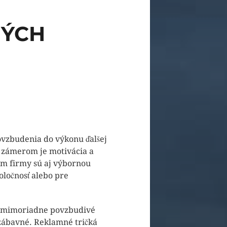
NÝCH
vzbudenia do výkonu ďalšej
ch zámerom je motivácia a
om firmy sú aj výbornou
oločnosť alebo pre
yť mimoriadne povzbudivé
 zábavné. Reklamné tričká