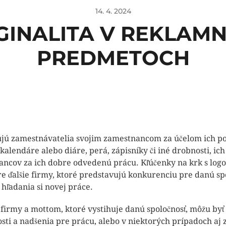
14. 4. 2024
GINALITA V REKLAM
PREDMETOCH
ú zamestnávatelia svojim zamestnancom za účelom ich po
 kalendáre alebo diáre, perá, zápisníky či iné drobnosti, i
ncov za ich dobre odvedenú prácu. Kľúčenky na krk s log
e ďalšie firmy, ktoré predstavujú konkurenciu pre danú sp
e hľadania si novej práce.
firmy a mottom, ktoré vystihuje danú spoločnosť, môžu b
sti a nadšenia pre prácu, alebo v niektorých prípadoch aj