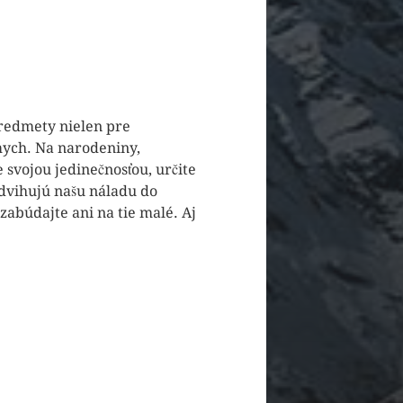
redmety nielen pre
ámych. Na narodeniny,
 svojou jedinečnosťou, určite
zdvihujú našu náladu do
ezabúdajte ani na tie malé. Aj