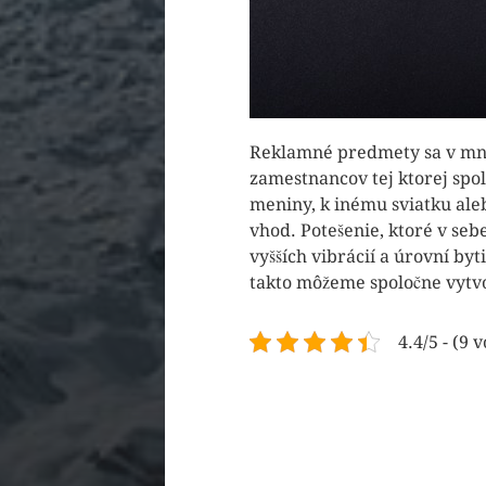
Reklamné predmety sa v mno
zamestnancov tej ktorej spol
meniny, k inému sviatku aleb
vhod. Potešenie, ktoré v seb
vyšších vibrácií a úrovní byt
takto môžeme spoločne vytvor
4.4/5 - (9 