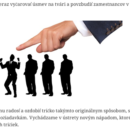
neraz vyčarovať úsmev na tvári a povzbudiť zamestnancov v 
omu radosť a ozdobiť tričko takýmto originálnym spôsobom, 
požiadavkám. Vychádzame v ústrety novým nápadom, ktor
 tričiek.