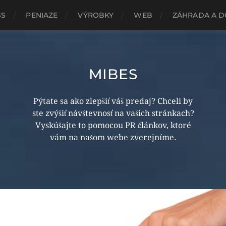
SS
PENIAZE
VÝROBKY
WEB
ZÁHRADA A 
MIBES
Pýtate sa ako zlepšiť váš predaj? Chceli by
ste zvýšiť návštevnosť na vašich stránkach?
Vyskúšajte to pomocou PR článkov, ktoré
vám na našom webe zverejníme.