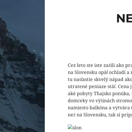
NE
Cez leto ste iste zažili ako
na Slovensku opäť ochladí a
tu našťastie skvelý nápad ak
utratené peniaze stáť. Cena j
aké pobyty Thajsko ponúka, u
domčeky vo výšinách strom
namiesto balkóna a vytvára t
než na Slovensku, tak si pri