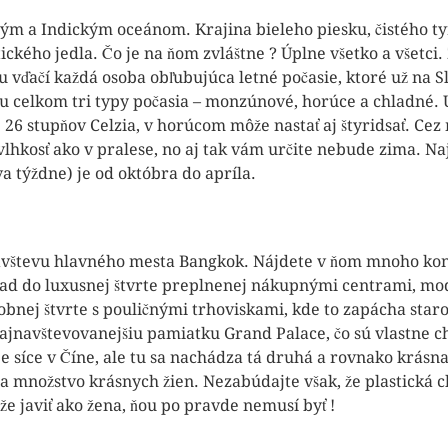
hým a Indickým oceánom. Krajina bieleho piesku, čistého 
ického jedla. Čo je na ňom zvláštne ? Úplne všetko a všetci
omu vďačí každá osoba obľubujúca letné počasie, ktoré už na
 tu celkom tri typy počasia – monzúnové, horúce a chladné.
26 stupňov Celzia, v horúcom môže nastať aj štyridsať. Ce
 vlhkosť ako v pralese, no aj tak vám určite nebude zima. Na
va týždne) je od októbra do apríla.
vštevu hlavného mesta Bangkok. Nájdete v ňom mnoho kontra
lad do luxusnej štvrte preplnenej nákupnými centrami, mo
obnej štvrte s pouličnými trhoviskami, kde to zapácha star
najnavštevovanejšiu pamiatku Grand Palace, čo sú vlastne 
e síce v Číne, ale tu sa nachádza tá druhá a rovnako krásna
na množstvo krásnych žien. Nezabúdajte však, že plastická c
ôže javiť ako žena, ňou po pravde nemusí byť !