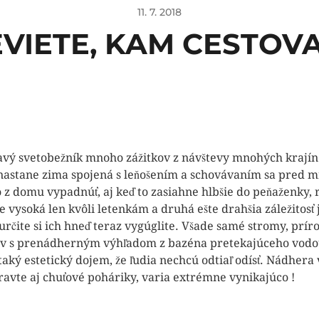
11. 7. 2018
VIETE, KAM CESTOV
 pravý svetobežník mnoho zážitkov z návštevy mnohých krajín.
 nastane zima spojená s leňošením a schovávaním sa pred m
o z domu vypadnúť, aj keď to zasiahne hlbšie do peňaženky, 
e vysoká len kvôli letenkám a druhá ešte drahšia záležitosť j
rčite si ich hneď teraz vygúglite. Všade samé stromy, prí
ov s prenádherným výhľadom z bazéna pretekajúceho vod
aký estetický dojem, že ľudia nechcú odtiaľ odísť. Nádhera v
pravte aj chuťové poháriky, varia extrémne vynikajúco !