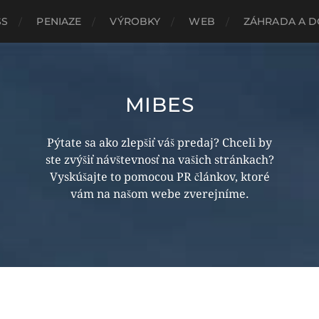
SS
PENIAZE
VÝROBKY
WEB
ZÁHRADA A 
MIBES
Pýtate sa ako zlepšiť váš predaj? Chceli by
ste zvýšiť návštevnosť na vašich stránkach?
Vyskúšajte to pomocou PR článkov, ktoré
vám na našom webe zverejníme.