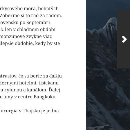
tyrkysového mora, bohatých
. Zoberme si to rad za radom.
 Slovensku po Septembri
 Už len v chladnom období
z monzúnové zvykne viac
jlepšie obdobie, kedy by ste
stov, čo sa berie za ďalšiu
dernými hotelmi, tisíckami
ou rybinou a kanálom. Ďalej
chrámy v centre Bangkoku.
.
hirurgia v Thajsku je jedna