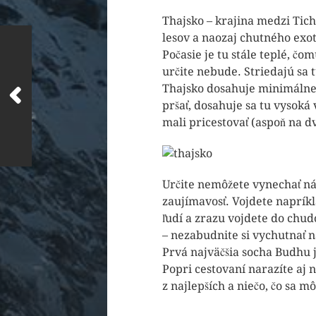
Thajsko – krajina medzi Tic
lesov a naozaj chutného exot
Počasie je tu stále teplé, č
určite nebude. Striedajú sa
Thajsko dosahuje minimálne 
pršať, dosahuje sa tu vysoká
mali pricestovať (aspoň na d
Určite nemôžete vynechať ná
zaujímavosť. Vojdete naprík
ľudí a zrazu vojdete do chud
– nezabudnite si vychutnať 
Prvá najväčšia socha Budhu j
Popri cestovaní narazíte aj 
z najlepších a niečo, čo sa m