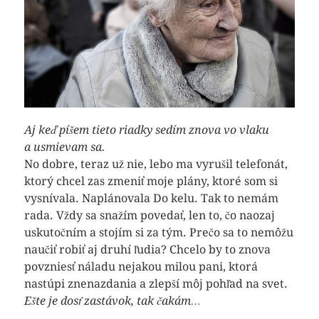
Aj keď píšem tieto riadky sedím znova vo vlaku
a usmievam sa.
No dobre, teraz už nie, lebo ma vyrušil telefonát,
ktorý chcel zas zmeniť moje plány, ktoré som si
vysnívala. Naplánovala Do kelu. Tak to nemám
rada. Vždy sa snažím povedať, len to, čo naozaj
uskutočním a stojím si za tým. Prečo sa to nemôžu
naučiť robiť aj druhí ľudia? Chcelo by to znova
povzniesť náladu nejakou milou pani, ktorá
nastúpi znenazdania a zlepší môj pohľad na svet.
Ešte je dosť zastávok, tak čakám…