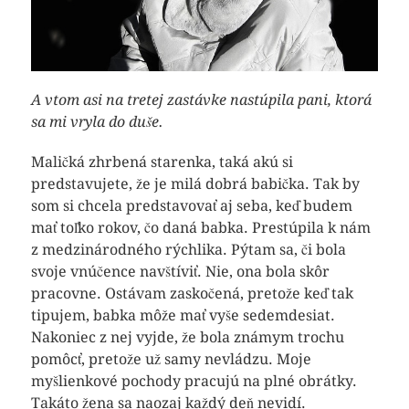
A vtom asi na tretej zastávke nastúpila pani, ktorá
sa mi vryla do duše.
Maličká zhrbená starenka, taká akú si
predstavujete, že je milá dobrá babička. Tak by
som si chcela predstavovať aj seba, keď budem
mať toľko rokov, čo daná babka. Prestúpila k nám
z medzinárodného rýchlika. Pýtam sa, či bola
svoje vnúčence navštíviť. Nie, ona bola skôr
pracovne. Ostávam zaskočená, pretože keď tak
tipujem, babka môže mať vyše sedemdesiat.
Nakoniec z nej vyjde, že bola známym trochu
pomôcť, pretože už samy nevládzu. Moje
myšlienkové pochody pracujú na plné obrátky.
Takáto žena sa naozaj každý deň nevidí.