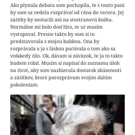
Ako plynula debata som pochopila, že s touto pani
by som sa vedela rozprávať od rána do večera. Jej
zážitky by nestačili ani na stostranovú knihu.
Normálne mi bolo dosť ľúto, že už musím
vystupovať. Presne takto by som si to
predstavovala s mojou babkou. Ona by
rozprávala a ja s láskou počúvala o tom ako sa
voľakedy žilo. Ok, dávam si záväzok, že ja to takto
budem robiť. Musím si napísať do zoznamu úloh
na život, aby som nazbierala dostatok skúseností
a zážitkov, ktoré porozprávam svojim ďalším
pokoleniam.