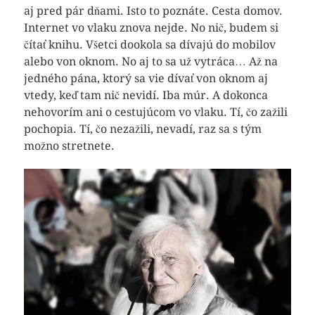
aj pred pár dňami. Isto to poznáte. Cesta domov.
Internet vo vlaku znova nejde. No nič, budem si
čítať knihu. Všetci dookola sa dívajú do mobilov
alebo von oknom. No aj to sa už vytráca… Až na
jedného pána, ktorý sa vie dívať von oknom aj
vtedy, keď tam nič nevidí. Iba múr. A dokonca
nehovorím ani o cestujúcom vo vlaku. Tí, čo zažili
pochopia. Tí, čo nezažili, nevadí, raz sa s tým
možno stretnete.