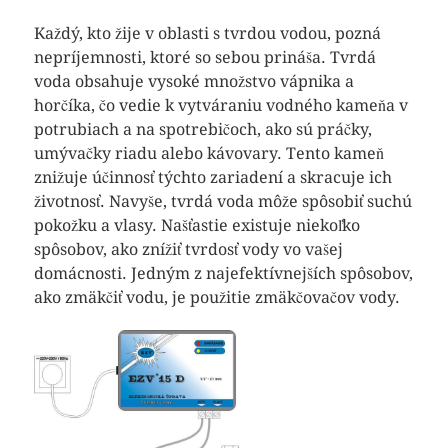
Každý, kto žije v oblasti s tvrdou vodou, pozná
nepríjemnosti, ktoré so sebou prináša. Tvrdá
voda obsahuje vysoké množstvo vápnika a
horčíka, čo vedie k vytváraniu vodného kameňa v
potrubiach a na spotrebičoch, ako sú práčky,
umývačky riadu alebo kávovary. Tento kameň
znižuje účinnosť týchto zariadení a skracuje ich
životnosť. Navyše, tvrdá voda môže spôsobiť suchú
pokožku a vlasy. Našťastie existuje niekoľko
spôsobov, ako znížiť tvrdosť vody vo vašej
domácnosti. Jedným z najefektívnejších spôsobov,
ako zmäkčiť vodu, je použitie zmäkčovačov vody.