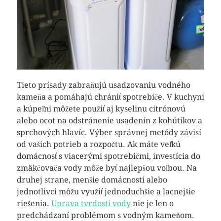
Tieto prísady zabraňujú usadzovaniu vodného
kameňa a pomáhajú chrániť spotrebiče. V kuchyni
a kúpeľni môžete použiť aj kyselinu citrónovú
alebo ocot na odstránenie usadenín z kohútikov a
sprchových hlavíc. Výber správnej metódy závisí
od vašich potrieb a rozpočtu. Ak máte veľkú
domácnosť s viacerými spotrebičmi, investícia do
zmäkčovača vody môže byť najlepšou voľbou. Na
druhej strane, menšie domácnosti alebo
jednotlivci môžu využiť jednoduchšie a lacnejšie
riešenia.
Uprava tvrdosti vody
nie je len o
predchádzaní problémom s vodným kameňom.