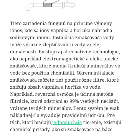
Tieto zariadenia fungujú na princípe výmeny
iónov, kde sa ióny vápnika a horčíka nahradia
sodíkovými iónmi. Inštalácia zmäkčovača vody
môže výrazne zlepšiť kvalitu vody v celej
domácnosti. Existujú aj alternatívne technológie,
ako napríklad elektromagnetické a elektronické
zmäkčovače, ktoré menia štruktúru minerálov vo
vode bez použitia chemikálií. Okrem inštalácie
zmäkčovača môžete tiež použiť rôzne filtre, ktoré
znižujú obsah vápnika a horčíka vo vode.
Napríklad, reverzná osmóza je účinná metóda
filtrácie, ktorá odstráni až 99% všetkých nečistôt,
vrátane tvrdých minerálov. Tento systém je však
nákladnejší a vyžaduje pravidelnú údržbu. Pre
tých, ktorí hľadajú
jednoduchšie
riešenie, existujú
chemické prísady, ako sú zmäkčovače na báze