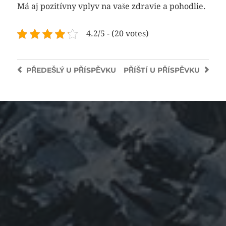
Má aj pozitívny vplyv na vaše zdravie a pohodlie.
4.2/5 - (20 votes)
PŘEDEŠLÝ
U PŘÍSPĚVKU
PŘÍŠTÍ
U PŘÍSPĚVKU