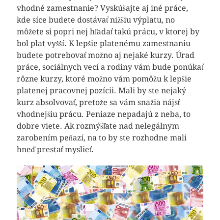
vhodné zamestnanie? Vyskúšajte aj iné práce,
kde síce budete dostávať nižšiu výplatu, no
môžete si popri nej hľadať takú prácu, v ktorej by
bol plat vyšší. K lepšie platenému zamestnaniu
budete potrebovať možno aj nejaké kurzy. Úrad
práce, sociálnych vecí a rodiny vám bude ponúkať
rôzne kurzy, ktoré možno vám pomôžu k lepšie
platenej pracovnej pozícii. Mali by ste nejaký
kurz absolvovať, pretože sa vám snažia nájsť
vhodnejšiu prácu. Peniaze nepadajú z neba, to
dobre viete. Ak rozmýšľate nad nelegálnym
zarobením peňazí, na to by ste rozhodne mali
hneď prestať myslieť.