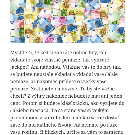
Myslíte si, že keď si zahráte online hry, kde
vkladáte svoje vlastné peniaze, tak vyhráte
jackpot? Ani náhodou. Vtiahne vás to do hry tak,
že budete neustále vkladať a vkladať vaše ďalšie
peniaze, až nakoniec prídete o všetky vaše
peniaze. Zostanete na mizine. To by ste vážne
chceli? Z výhry nakoniec nebudete mať ani jeden
cent. Potom si budete klásť otázku, ako vyžijete do
ďalšieho mesiaca. To sa stane vaším veľkým
problémom, z ktorého len málokto sa vie dostať
zase do normálneho života. Ak nemáte po ruke
vašu rodinu, či blízkych, určite sa vám to samému