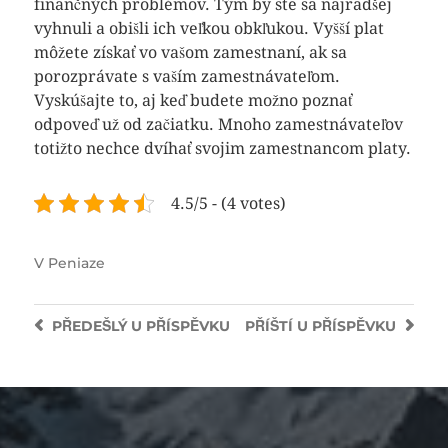
finančných problémov. Tým by ste sa najradšej
vyhnuli a obišli ich veľkou obkľukou. Vyšší plat
môžete získať vo vašom zamestnaní, ak sa
porozprávate s vaším zamestnávateľom.
Vyskúšajte to, aj keď budete možno poznať
odpoveď už od začiatku. Mnoho zamestnávateľov
totižto nechce dvíhať svojim zamestnancom platy.
4.5/5 - (4 votes)
V
Peniaze
PŘEDEŠLÝ
U PŘÍSPĚVKU
PŘÍŠTÍ
U PŘÍSPĚVKU