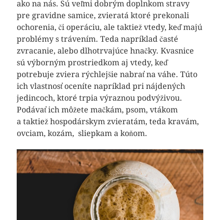
ako na nás. Sú veľmi dobrým doplnkom stravy
pre gravidne samice, zvieratá ktoré prekonali
ochorenia, či operáciu, ale taktiež vtedy, keď majú
problémy s trávením. Teda napríklad časté
zvracanie, alebo dlhotrvajúce hnačky. Kvasnice
sú výborným prostriedkom aj vtedy, keď
potrebuje zviera rýchlejšie nabrať na váhe. Túto
ich vlastnosť oceníte napríklad pri nájdených
jedincoch, ktoré trpia výraznou podvýživou.
Podávať ich môžete mačkám, psom, vtákom
a taktiež hospodárskym zvieratám, teda kravám,
ovciam, kozám, sliepkam a koňom.