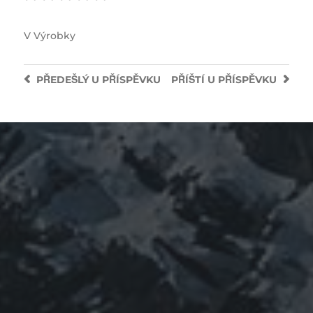
V
Výrobky
PŘEDEŠLÝ
U PŘÍSPĚVKU
PŘÍŠTÍ
U PŘÍSPĚVKU