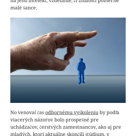
na jeho intelekt, vzdelanie, či znalosti pomerne
malé šance.
No venovať čas
odbornému vyškoleniu
by podľa
viacerých názorov bolo prospešné pre
uchádzačov, čerstvých zamestnancov, ako aj pre
mladých, ktorí aktuálne skončili štúdium, v