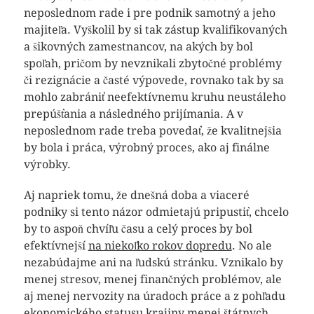
neposlednom rade i pre podnik samotný a jeho
majiteľa. Vyškolil by si tak zástup kvalifikovaných
a šikovných zamestnancov, na akých by bol
spoľah, pričom by nevznikali zbytočné problémy
či rezignácie a časté výpovede, rovnako tak by sa
mohlo zabrániť neefektívnemu kruhu neustáleho
prepúšťania a následného prijímania. A v
neposlednom rade treba povedať, že kvalitnejšia
by bola i práca, výrobný proces, ako aj finálne
výrobky.
Aj napriek tomu, že dnešná doba a viaceré
podniky si tento názor odmietajú pripustiť, chcelo
by to aspoň chvíľu času a celý proces by bol
efektívnejší
na niekoľko rokov dopredu
. No ale
nezabúdajme ani na ľudskú stránku. Vznikalo by
menej stresov, menej finančných problémov, ale
aj menej nervozity na úradoch práce a z pohľadu
ekonomického statusu krajiny menej štátnych