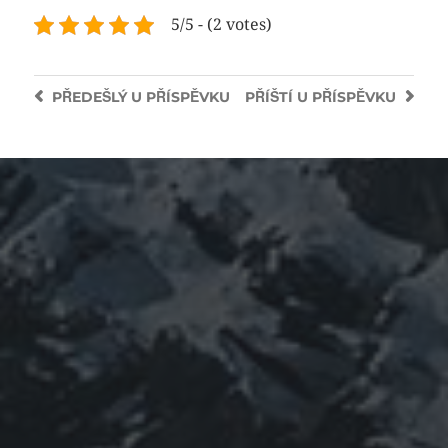
5/5 - (2 votes)
PŘEDEŠLÝ
U PŘÍSPĚVKU
PŘÍŠTÍ
U PŘÍSPĚVKU