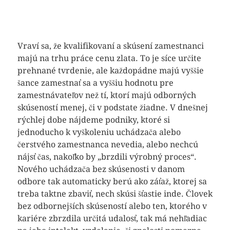
Vraví sa, že kvalifikovaní a skúsení zamestnanci
majú na trhu práce cenu zlata. To je síce určite
prehnané tvrdenie, ale každopádne majú vyššie
šance zamestnať sa a vyššiu hodnotu pre
zamestnávateľov než tí, ktorí majú odborných
skúseností menej, či v podstate žiadne. V dnešnej
rýchlej dobe nájdeme podniky, ktoré si
jednoducho k vyškoleniu uchádzača alebo
čerstvého zamestnanca nevedia, alebo nechcú
nájsť čas, nakoľko by „brzdili výrobný proces“.
Nového uchádzača bez skúsenosti v danom
odbore tak automaticky berú ako záťaž, ktorej sa
treba taktne zbaviť, nech skúsi šťastie inde. Človek
bez odbornejších skúseností alebo ten, ktorého v
kariére zbrzdila určitá udalosť, tak má nehľadiac