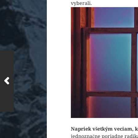
vyberali.
Napriek všetkým veciam, k
jednoznačne poriadne radikál