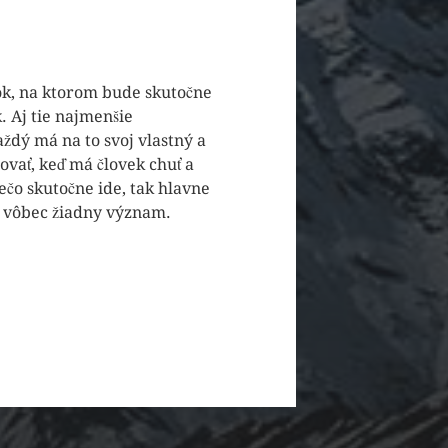
ok, na ktorom bude skutočne
. Aj tie najmenšie
každý má na to svoj vlastný a
ovať, keď má človek chuť a
iečo skutočne ide, tak hlavne
že vôbec žiadny význam.