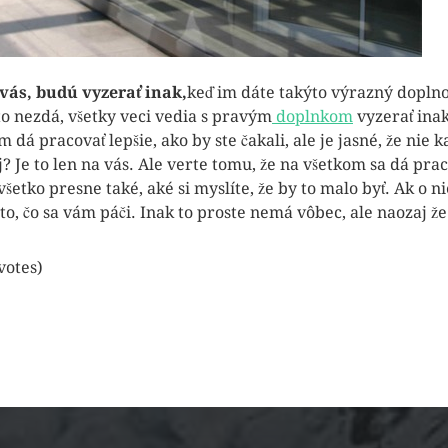
 vás, budú vyzerať inak,
keď im dáte takýto výrazný dopln
 to nezdá, všetky veci vedia s pravým
doplnkom
vyzerať inak
ým dá pracovať lepšie, ako by ste čakali, ale je jasné, že nie 
? Je to len na vás. Ale verte tomu, že na všetkom sa dá prac
všetko presne také, aké si myslíte, že by to malo byť. Ak o n
 to, čo sa vám páči. Inak to proste nemá vôbec, ale naozaj 
 votes)