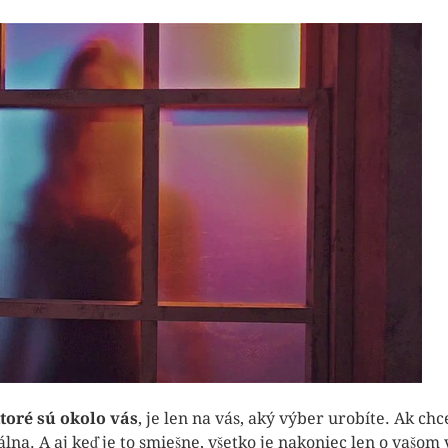
toré sú okolo vás
, je len na vás, aký výber urobíte. Ak ch
na. A aj keď je to smiešne, všetko je nakoniec len o vašom