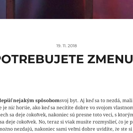
19. 11. 2018
POTREBUJETE ZMENU
ylepšiť nejakým spôsobom
svoj byt. Aj keď sa to nezdá, mali
ie je nič horšie, ako keď sa necítite dobre vo svojom vlastno
ech sa deje čokoľvek, nakoniec sú presne toto veci, s ktor
 sa deje čokoľvek. No, teraz si však musíte rozmyslieť, čo je 
ožno nezdajú, nakoniec sami veľmi dobre uvidíte, že ste si 