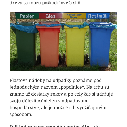
dreva sa môžu poškodiť oveľa skôr.
Plastové nádoby na odpadky poznáme pod
jednoduchým názvom „popolnice“. Na trhu sú
známe už desiatky rokov a po celý čas si udržujú
svoju dôležitosť nielen v odpadovom
hospodárstve, ale je možné ich využiť aj iným
spôsobom.
Odkladanie posypového materiálu
– do