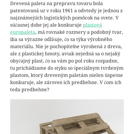
Drevená paleta na prepravu tovaru bola
patentovaná už v roku 1961 a odvtedy je jednou z
najznámejších logistických pomôcok na svete. V
súčasnej dobe jej ale konkuruje
plastová
europaleta
, má rovnaké rozmery a podobný tvar,
iba sa výrazne odlišuje, čo sa týka výrobného
materiálu. Nie je pochopiteľne vyrobená z dreva,
ale z plastickej hmoty, avšak nejedná sa o nejaký
obyčajný plast, čo sa vám po pol roku rozpadne,
tu prichádzame do styku so špeciálnym tvrdeným
plastom, ktorý dreveným paletám nielen úspešne
konkuruje, ale zároveň ich predbehne. V čom ich
teda predbehne?