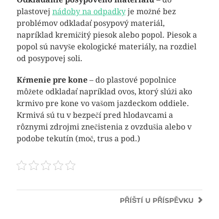
plastovej
nádoby na odpadky
je možné bez
problémov odkladať posypový materiál,
napríklad kremičitý piesok alebo popol. Piesok a
popol sú navyše ekologické materiály, na rozdiel
od posypovej soli.
Kŕmenie pre kone
– do plastové popolnice
môžete odkladať napríklad ovos, ktorý slúži ako
krmivo pre kone vo vašom jazdeckom oddiele.
Krmivá sú tu v bezpečí pred hlodavcami a
rôznymi zdrojmi znečistenia z ovzdušia alebo v
podobe tekutín (moč, trus a pod.)
PŘÍŠTÍ
U PŘÍSPĚVKU