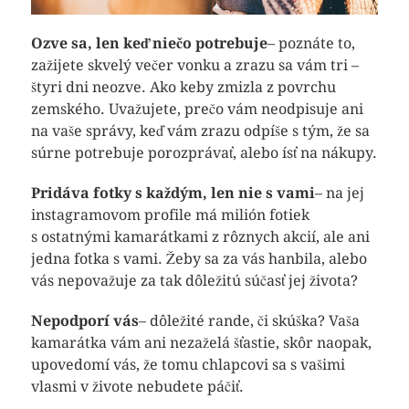
Ozve sa, len keď niečo potrebuje
– poznáte to,
zažijete skvelý večer vonku a zrazu sa vám tri –
štyri dni neozve. Ako keby zmizla z povrchu
zemského. Uvažujete, prečo vám neodpisuje ani
na vaše správy, keď vám zrazu odpíše s tým, že sa
súrne potrebuje porozprávať, alebo ísť na nákupy.
Pridáva fotky s každým, len nie s vami
– na jej
instagramovom profile má milión fotiek
s ostatnými kamarátkami z rôznych akcií, ale ani
jedna fotka s vami. Žeby sa za vás hanbila, alebo
vás nepovažuje za tak dôležitú súčasť jej života?
Nepodporí vás
– dôležité rande, či skúška? Vaša
kamarátka vám ani nezaželá šťastie, skôr naopak,
upovedomí vás, že tomu chlapcovi sa s vašimi
vlasmi v živote nebudete páčiť.