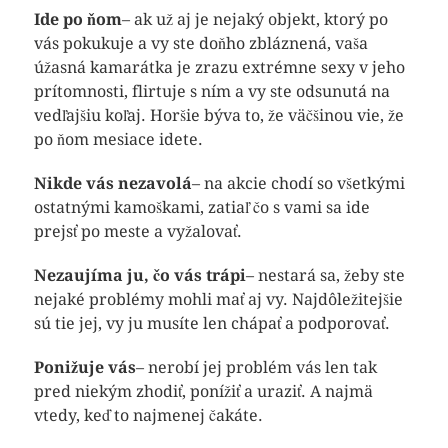
Ide po ňom
– ak už aj je nejaký objekt, ktorý po
vás pokukuje a vy ste doňho zbláznená, vaša
úžasná kamarátka je zrazu extrémne sexy v jeho
prítomnosti, flirtuje s ním a vy ste odsunutá na
vedľajšiu koľaj. Horšie býva to, že väčšinou vie, že
po ňom mesiace idete.
Nikde vás nezavolá
– na akcie chodí so všetkými
ostatnými kamoškami, zatiaľ čo s vami sa ide
prejsť po meste a vyžalovať.
Nezaujíma ju, čo vás trápi
– nestará sa, žeby ste
nejaké problémy mohli mať aj vy. Najdôležitejšie
sú tie jej, vy ju musíte len chápať a podporovať.
Ponižuje vás
– nerobí jej problém vás len tak
pred niekým zhodiť, ponížiť a uraziť. A najmä
vtedy, keď to najmenej čakáte.