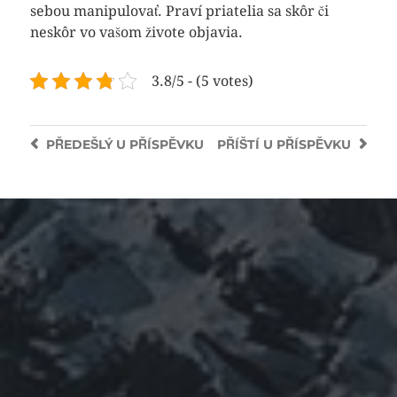
sebou manipulovať. Praví priatelia sa skôr či
neskôr vo vašom živote objavia.
3.8/5 - (5 votes)
PŘEDEŠLÝ
U PŘÍSPĚVKU
PŘÍŠTÍ
U PŘÍSPĚVKU