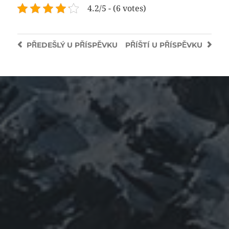
4.2/5 - (6 votes)
PŘEDEŠLÝ
U PŘÍSPĚVKU
PŘÍŠTÍ
U PŘÍSPĚVKU