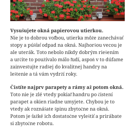
Vysušujete okná papierovou utierkou.
Nie je to dobrou voľbou, utierka môže zanechávať
stopy a púšťať odpad na okná. Najhoršou vecou je
ale uterák. Toto nebolo nikdy dobrým riešením
a určite to používalo málo ľudí, aspoň v to dúfame
zainvestujte radšej do kvalitnej handry na
leštenie a tá vám vydrží roky.
Čistíte najprv parapety a rámy až potom okná.
Toto nie je zlé vtedy pokiaľ handru po čistení
parapet a okien riadne umyjete. Chybou je to
vtedy ak roznášate špinu zbytočne na okná.
Potom je ťažké ich dostatočne vyleštiť a prirábate
si zbytočne robotu.