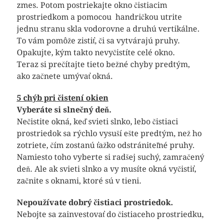
zmes. Potom postriekajte okno čistiacim
prostriedkom a pomocou handričkou utrite
jednu stranu skla vodorovne a druhú vertikálne.
To vám pomôže zistiť, či sa vytvárajú pruhy.
Opakujte, kým takto nevyčistíte celé okno.
Teraz si prečítajte tieto bežné chyby predtým,
ako začnete umývať okná.
5 chýb pri čistení okien
Vyberáte si slnečný deň.
Nečistite okná, keď svieti slnko, lebo čistiaci
prostriedok sa rýchlo vysuší ešte predtým, než ho
zotriete, čím zostanú ťažko odstrániteľné pruhy.
Namiesto toho vyberte si radšej suchý, zamračený
deň. Ale ak svieti slnko a vy musíte okná vyčistiť,
začnite s oknami, ktoré sú v tieni.
Nepoužívate dobrý čistiaci prostriedok.
Nebojte sa zainvestovať do čistiaceho prostriedku,