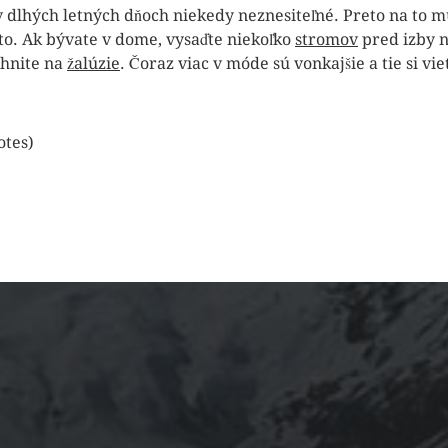
v dlhých letných dňoch niekedy neznesiteľné. Preto na to m
j to. Ak bývate v dome, vysaďte niekoľko
stromov
pred izby n
ahnite na
žalúzie
. Čoraz viac v móde sú vonkajšie a tie si vi
votes)