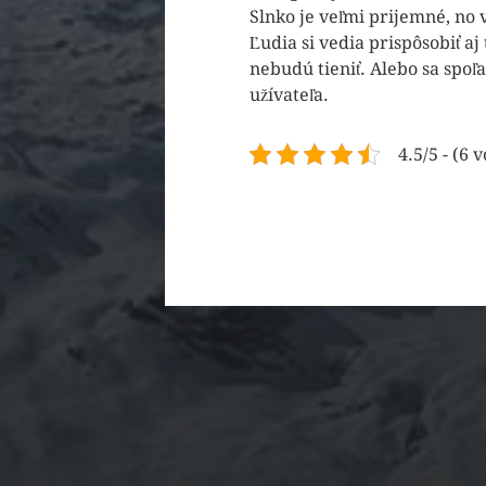
Slnko je veľmi prijemné, no 
Ľudia si vedia prispôsobiť a
nebudú tieniť. Alebo sa spoľ
užívateľa.
4.5/5 - (6 