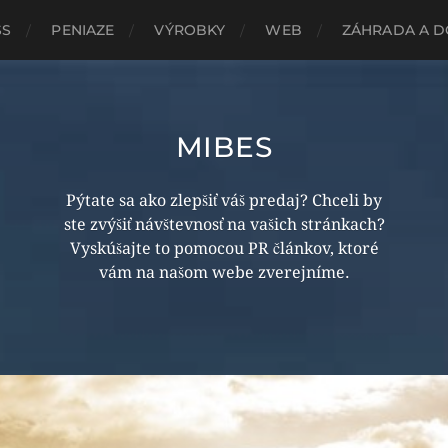
SS
PENIAZE
VÝROBKY
WEB
ZÁHRADA A 
MIBES
Pýtate sa ako zlepšiť váš predaj? Chceli by
ste zvýšiť návštevnosť na vašich stránkach?
Vyskúšajte to pomocou PR článkov, ktoré
vám na našom webe zverejníme.