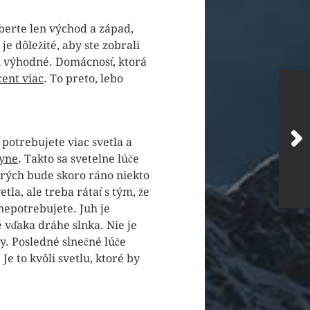
berte len východ a západ,
e dôležité, aby ste zobrali
ľmi výhodné. Domácnosť, ktorá
cent viac
. To preto, lebo
 potrebujete viac svetla a
yne
. Takto sa svetelne lúče
orých bude skoro ráno niekto
la, ale treba rátať s tým, že
 nepotrebujete. Juh je
é vďaka dráhe slnka. Nie je
ry. Posledné slnečné lúče
e to kvôli svetlu, ktoré by