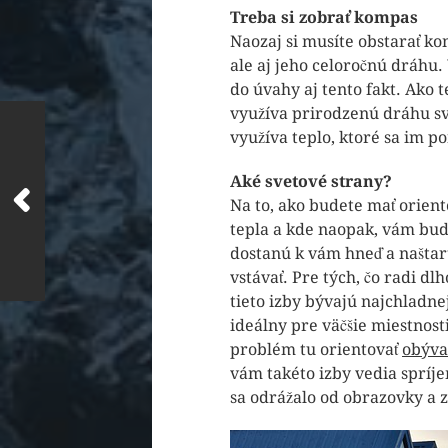
Treba si zobrať kompas
Naozaj si musíte obstarať ko
ale aj jeho celoročnú dráhu.
do úvahy aj tento fakt. Ako t
využíva prirodzenú dráhu sv
využíva teplo, ktoré sa im p
Aké svetové strany?
Na to, ako budete mať orient
tepla a kde naopak, vám bud
dostanú k vám hneď a naštar
vstávať. Pre tých, čo radi dl
tieto izby bývajú najchladnej
ideálny pre väčšie miestnosti
problém tu orientovať
obýva
vám takéto izby vedia spríje
sa odrážalo od obrazovky a z