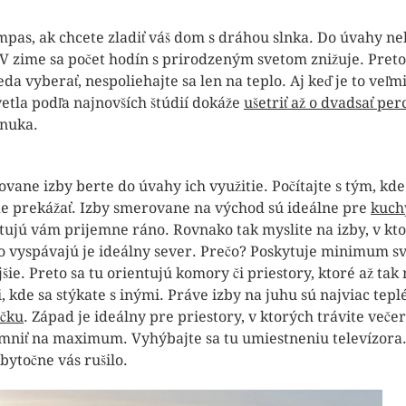
mpas, ak chcete zladiť váš dom s dráhou slnka. Do úvahy ne
 V zime sa počet hodín s prirodzeným svetom znižuje. Preto j
eda vyberať, nespoliehajte sa len na teplo. Aj keď je to ve
etla podľa najnovších štúdií dokáže
ušetriť až o dvadsať per
onuka.
ovane izby berte do úvahy ich využitie. Počítajte s tým, kde
e prekážať. Izby smerovane na východ sú ideálne pre
kuch
tujú vám prijemne ráno. Rovnako tak myslite na izby, v kt
ho vyspávajú je ideálny sever. Prečo? Poskytuje minimum svet
šie. Preto sa tu orientujú komory či priestory, ktoré až tak
, kde sa stýkate s inými. Práve izby na juhu sú najviac tepl
čku
. Západ je ideálny pre priestory, v ktorých trávite veče
mniť na maximum. Vyhýbajte sa tu umiestneniu televízora. J
bytočne vás rušilo.