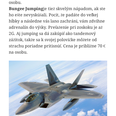
osobu.
Bungee Jumping
je tiež skvelým nápadom, ak ste
ho ešte nevyskúšali. Pocit, že padáte do veľkej
hĺbky a následne vás lano zachráni, vám zdvihne
adrenalín do výšky. Preťaženie pri zoskoku je až
2G. Aj jumping sa dá zakúpiť ako tandemový
zážitok, takže sa k svojej polovičke môžete od
strachu poriadne pritisnúť. Cena je približne 70 €
na osobu.