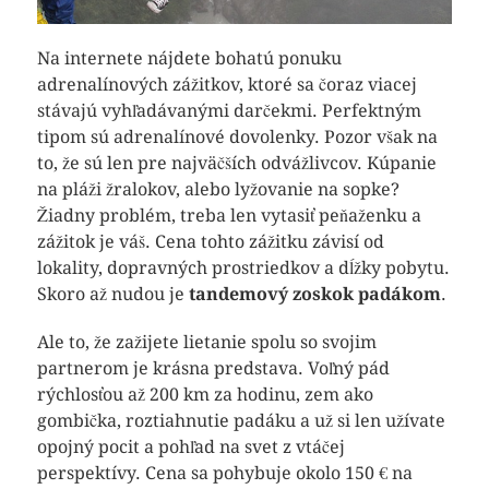
Na internete nájdete bohatú ponuku
adrenalínových zážitkov, ktoré sa čoraz viacej
stávajú vyhľadávanými darčekmi. Perfektným
tipom sú
adrenalínové dovolenky
. Pozor však na
to, že sú len pre najväčších odvážlivcov. Kúpanie
na pláži žralokov, alebo lyžovanie na sopke?
Žiadny problém, treba len vytasiť peňaženku a
zážitok je váš. Cena tohto zážitku závisí od
lokality, dopravných prostriedkov a dĺžky pobytu.
Skoro až nudou je
tandemový zoskok padákom
.
Ale to, že zažijete lietanie spolu so svojim
partnerom je krásna predstava. Voľný pád
rýchlosťou až 200 km za hodinu, zem ako
gombička, roztiahnutie padáku a už si len užívate
opojný pocit a pohľad na svet z vtáčej
perspektívy. Cena sa pohybuje okolo 150 € na