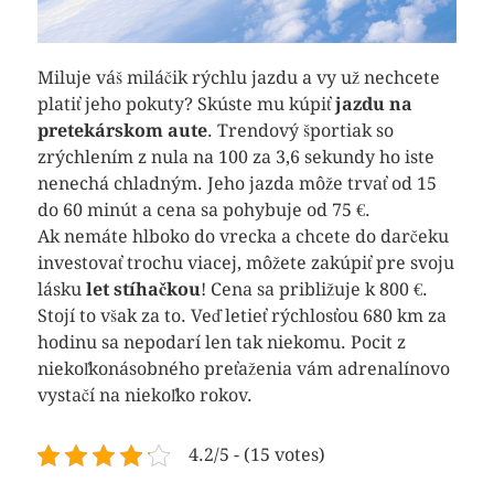
Miluje váš miláčik rýchlu jazdu a vy už nechcete
platiť jeho pokuty? Skúste mu kúpiť
jazdu na
pretekárskom aute
. Trendový športiak so
zrýchlením z nula na 100 za 3,6 sekundy ho iste
nenechá chladným. Jeho jazda môže trvať od 15
do 60 minút a cena sa pohybuje od 75 €.
Ak nemáte hlboko do vrecka a chcete do darčeku
investovať trochu viacej, môžete zakúpiť pre svoju
lásku
let stíhačkou
! Cena sa približuje k 800 €.
Stojí to však za to. Veď letieť rýchlosťou 680 km za
hodinu sa nepodarí len tak niekomu. Pocit z
niekoľkonásobného preťaženia vám adrenalínovo
vystačí na niekoľko rokov.
4.2/5 - (15 votes)