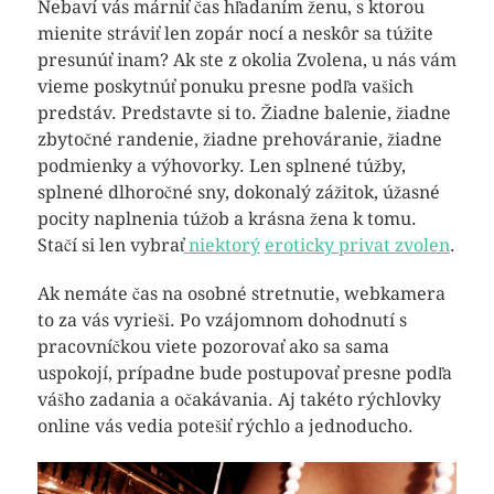
Nebaví vás márniť čas hľadaním ženu, s ktorou
mienite stráviť len zopár nocí a neskôr sa túžite
presunúť inam? Ak ste z okolia Zvolena, u nás vám
vieme poskytnúť ponuku presne podľa vašich
predstáv.
Predstavte si to. Žiadne balenie, žiadne
zbytočné randenie, žiadne prehováranie, žiadne
podmienky a výhovorky. Len splnené túžby,
splnené dlhoročné sny, dokonalý zážitok, úžasné
pocity naplnenia túžob a krásna žena k tomu.
Stačí si len vybrať
niektorý
eroticky privat zvolen
.
Ak nemáte čas na osobné stretnutie, webkamera
to za vás vyrieši. Po vzájomnom dohodnutí s
pracovníčkou viete pozorovať ako sa sama
uspokojí, prípadne bude postupovať presne podľa
vášho zadania a očakávania. Aj takéto rýchlovky
online vás vedia potešiť rýchlo a jednoducho.