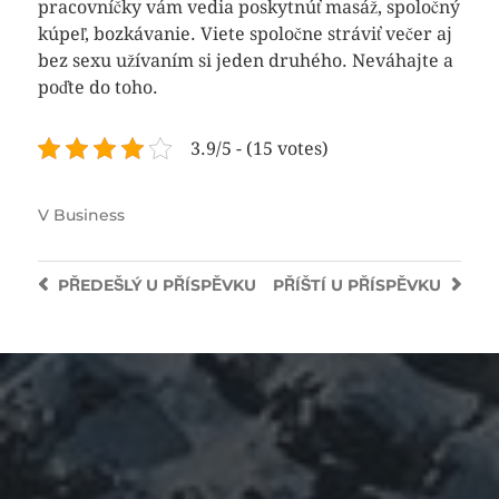
pracovníčky vám vedia poskytnúť masáž, spoločný
kúpeľ, bozkávanie. Viete spoločne stráviť večer aj
bez sexu užívaním si jeden druhého. Neváhajte a
poďte do toho.
3.9/5 - (15 votes)
V
Business
PŘEDEŠLÝ
U PŘÍSPĚVKU
PŘÍŠTÍ
U PŘÍSPĚVKU