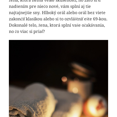
žena, ktorá nemá veľké skúsenosti, no zato srší
nadšením pre niečo nové, vám splní aj tie
najtajnejšie sny. Hlboký orál alebo orál bez viete
zakončiť klasikou alebo si to ozvláštniť ešte 69-kou.
Dokonalé telo, žena, ktorá splní vaše očakávania,
no čo viac si priať?